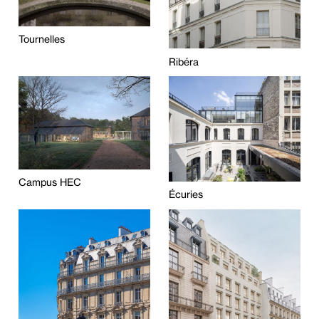
Tournelles
Ribéra
Campus HEC
Écuries