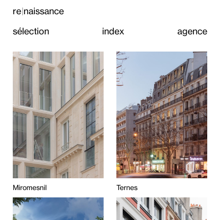
re
naissance
|
sélection
index
agence
Miromesnil
Ternes