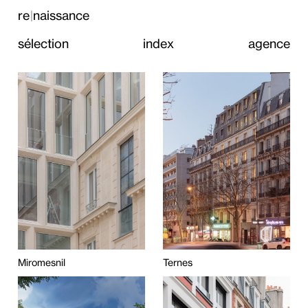
re
naissance
|
sélection
index
agence
Miromesnil
Ternes