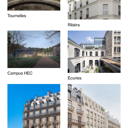
Tournelles
Ribéra
Campus HEC
Écuries