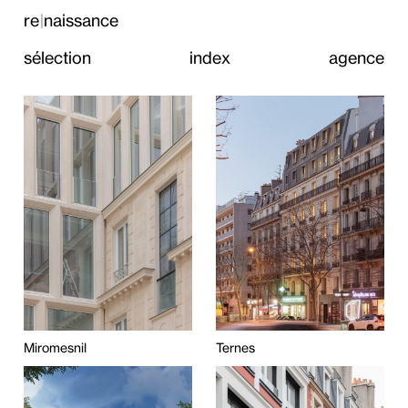
re
naissance
|
sélection
index
agence
Miromesnil
Ternes