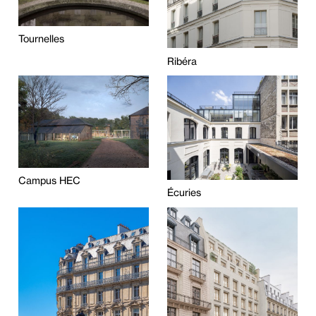
Tournelles
Ribéra
Campus HEC
Écuries