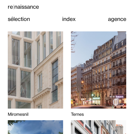
re
naissance
|
sélection
index
agence
Miromesnil
Ternes