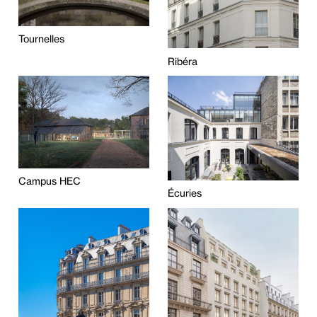
Tournelles
Ribéra
Campus HEC
Écuries